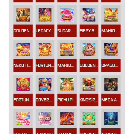
GOLDEN RHINO
LEGACY OF AZTEC
SUGAR FRENZY
FIERY BOXING
MAHJONG WAYS 3+
NEKO TITAN
FORTUNE HORSES
MAHJONG WAYS 3
GOLDEN ISLAND
DRAGON TIGER SHOWDOWN
FORTUNE TRIO
GOVERNMENT DISCO 2
PICHU PICHU
KING'S REALM
MEGA ACE