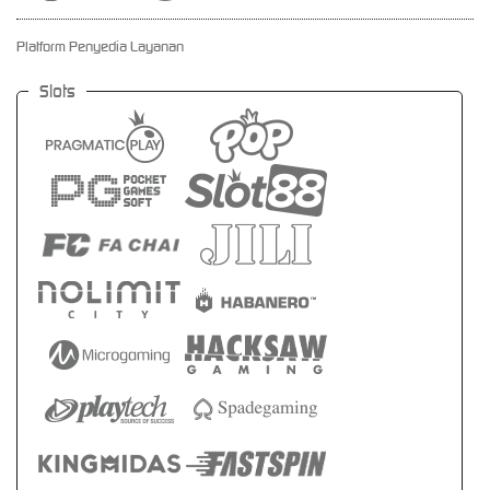
Platform Penyedia Layanan
Slots