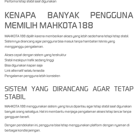
Performa tetap stabil saat digunakan
KENAPA BANYAK PENGGUNA
MEMILIH MAHKOTA188
MAHKOTA188 dipilih karena memberikan akses yang lebih sederhana tetapi tetap stabil.
Sistemnya dirancang agar pengguna bisa masuk tanpa hambatan teknis yang
mengganggu pengalaman.
Akses cepat dengan sistem yang terstruktur
Stabil meskipun trafik sedang tinggi
Bisa digunakan kapan saja
Link alternatif selalu tersedia
Pengalaman pengguna lebih konsisten
SISTEM YANG DIRANCANG AGAR TETAP
STABIL
MAHKOTA188 menggunakan sistem yang terus dipantau agar tetap stabil saat digunakan
banyak orang sekaligus. Hal ini membantu menjaga pengalaman akses tetap lancar tanpa
gangguan berarti.
Dengan pendekatan ini, pengguna bisa tetap menggunakan platform dengan nyaman di
berbagai kondisi jaringan.