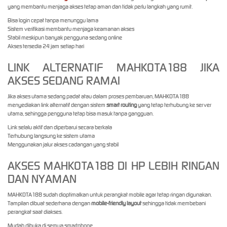
yang membantu menjaga akses tetap aman dan tidak perlu langkah yang rumit.
Bisa login cepat tanpa menunggu lama
Sistem verifikasi membantu menjaga keamanan akses
Stabil meskipun banyak pengguna sedang online
Akses tersedia 24 jam setiap hari
LINK ALTERNATIF MAHKOTA188 JIKA
AKSES SEDANG RAMAI
Jika akses utama sedang padat atau dalam proses pembaruan, MAHKOTA188
menyediakan link alternatif dengan sistem
smart routing
yang tetap terhubung ke server
utama, sehingga pengguna tetap bisa masuk tanpa gangguan.
Link selalu aktif dan diperbarui secara berkala
Terhubung langsung ke sistem utama
Menggunakan jalur akses cadangan yang stabil
AKSES MAHKOTA188 DI HP LEBIH RINGAN
DAN NYAMAN
MAHKOTA188 sudah dioptimalkan untuk perangkat mobile agar tetap ringan digunakan.
Tampilan dibuat sederhana dengan
mobile-friendly layout
sehingga tidak membebani
perangkat saat diakses.
Mudah dibuka di semua smartphone