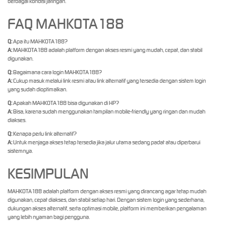
berbagai kondisi jaringan.
FAQ MAHKOTA188
Q:
Apa itu MAHKOTA188?
A:
MAHKOTA188 adalah platform dengan akses resmi yang mudah, cepat, dan stabil
digunakan.
Q:
Bagaimana cara login MAHKOTA188?
A:
Cukup masuk melalui link resmi atau link alternatif yang tersedia dengan sistem login
yang sudah dioptimalkan.
Q:
Apakah MAHKOTA188 bisa digunakan di HP?
A:
Bisa, karena sudah menggunakan tampilan mobile-friendly yang ringan dan mudah
diakses.
Q:
Kenapa perlu link alternatif?
A:
Untuk menjaga akses tetap tersedia jika jalur utama sedang padat atau diperbarui
sistemnya.
KESIMPULAN
MAHKOTA188 adalah platform dengan akses resmi yang dirancang agar tetap mudah
digunakan, cepat diakses, dan stabil setiap hari. Dengan sistem login yang sederhana,
dukungan akses alternatif, serta optimasi mobile, platform ini memberikan pengalaman
yang lebih nyaman bagi pengguna.