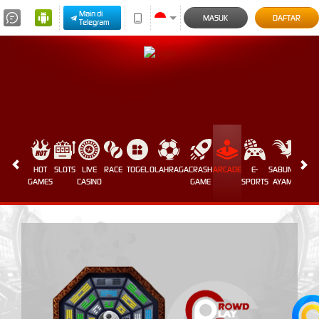
Main di
MASUK
DAFTAR
Telegram
HOT
SLOTS
LIVE
RACE
TOGEL
OLAHRAGA
CRASH
ARCADE
E-
SABUNG
PROM
GAMES
CASINO
GAME
SPORTS
AYAM