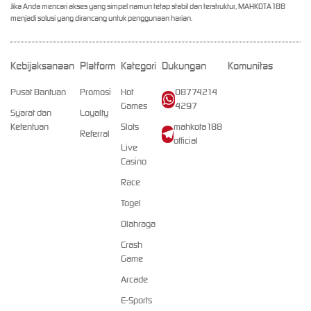
Jika Anda mencari akses yang simpel namun tetap stabil dan terstruktur, MAHKOTA188
menjadi solusi yang dirancang untuk penggunaan harian.
Kebijaksanaan
Platform
Kategori
Dukungan
Komunitas
Pusat Bantuan
Promosi
Hot
08774214
Games
4297
Syarat dan
Loyalty
Ketentuan
Slots
mahkota188
Referral
official
Live
Casino
Race
Togel
Olahraga
Crash
Game
Arcade
E-Sports