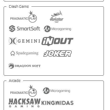
Crash Game
Arcade