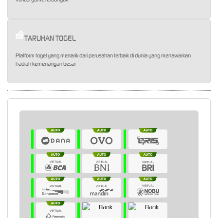
TARUHAN TOGEL
Platform togel yang menarik dari perusahan terbaik di dunia yang menawarkan
hadiah kemenangan besar