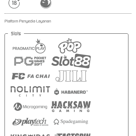
Platform Penyedia Layanan
Slots