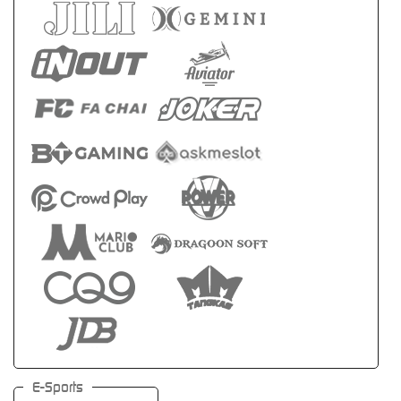
E-Sports