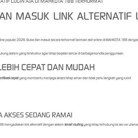
TIF LOGIN AJA DI MAHKOTA 188 TERHORMAT
N MASUK LINK ALTERNATIF 
online populer 2026. Buka dan masuk secara terhormat bermain slot online di MAHKOTA 188 denga
kung sistem yang terstruktur agar tetap berjalan lancar di berbagai kondisi penggunaan.
LEBIH CEPAT DAN MUDAH
entikasi cepat
yang membantu menjaga akses tetap aman dan tidak perlu langkah yang rumit.
KA AKSES SEDANG RAMAI
 menyediakan link alternatif dengan sistem
smart routing
yang tetap terhubung ke server utama