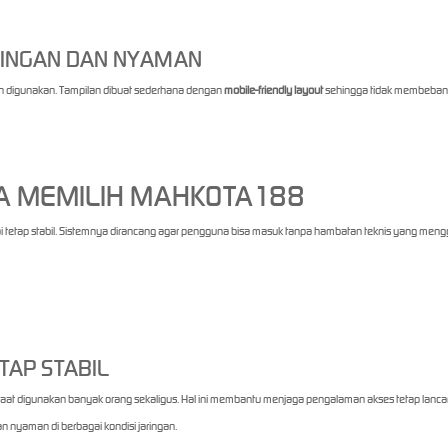
RINGAN DAN NYAMAN
n digunakan. Tampilan dibuat sederhana dengan
mobile-friendly layout
sehingga tidak membebani 
A MEMILIH MAHKOTA188
i tetap stabil. Sistemnya dirancang agar pengguna bisa masuk tanpa hambatan teknis yang me
TAP STABIL
at digunakan banyak orang sekaligus. Hal ini membantu menjaga pengalaman akses tetap lancar
 nyaman di berbagai kondisi jaringan.