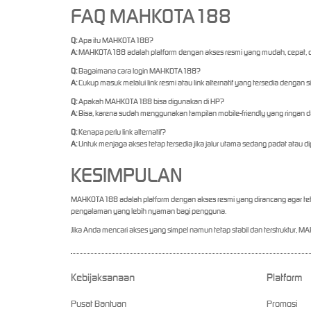
FAQ MAHKOTA188
Q:
Apa itu MAHKOTA188?
A:
MAHKOTA188 adalah platform dengan akses resmi yang mudah, cepat, da
Q:
Bagaimana cara login MAHKOTA188?
A:
Cukup masuk melalui link resmi atau link alternatif yang tersedia dengan 
Q:
Apakah MAHKOTA188 bisa digunakan di HP?
A:
Bisa, karena sudah menggunakan tampilan mobile-friendly yang ringan 
Q:
Kenapa perlu link alternatif?
A:
Untuk menjaga akses tetap tersedia jika jalur utama sedang padat atau di
KESIMPULAN
MAHKOTA188 adalah platform dengan akses resmi yang dirancang agar tetap m
pengalaman yang lebih nyaman bagi pengguna.
Jika Anda mencari akses yang simpel namun tetap stabil dan terstruktur,
Kebijaksanaan
Platform
Pusat Bantuan
Promosi