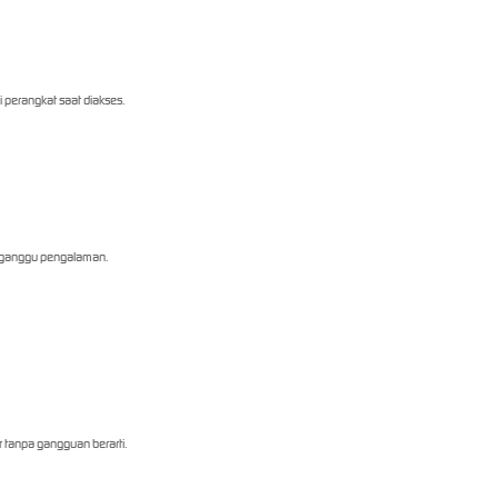
perangkat saat diakses.
ngganggu pengalaman.
 tanpa gangguan berarti.