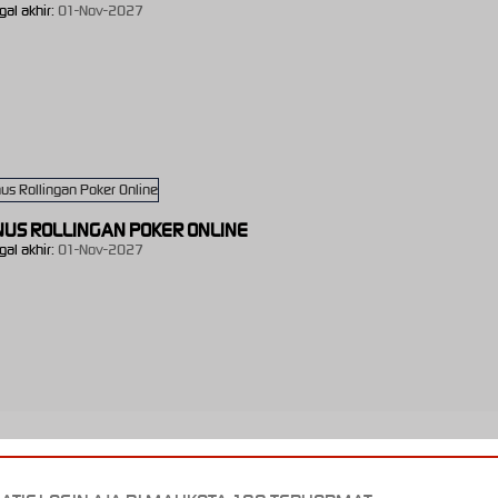
gal akhir:
01-Nov-2027
US ROLLINGAN POKER ONLINE
gal akhir:
01-Nov-2027