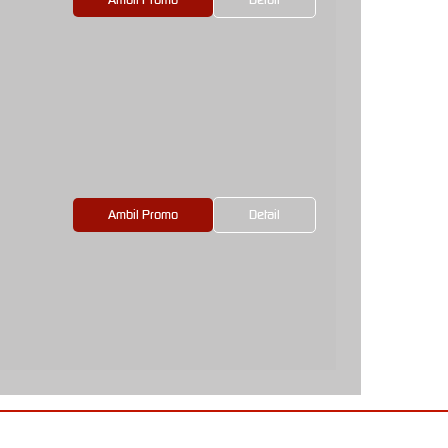
Ambil Promo
Detail