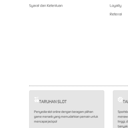
Syarat dan Ketentuan
Loyalty
Referral
TARUHAN SLOT
TA
Penyedia slot online dengan beragam pilihan
Sportsb
game menarik yang memudahkan pemain untuk
menawar
mencapai jackpot
tinggi,
banyak 