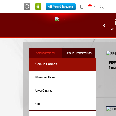
Main di Telegram
HOT
Semua Promosi
Semua Event Provider
FRE
Semua Promosi
Tang
Member Baru
Live Casino
Slots