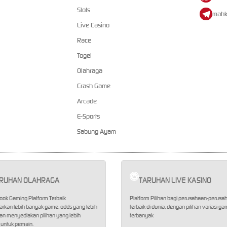
Slots
mahk
Live Casino
Race
Togel
Olahraga
Crash Game
Arcade
E-Sports
Sabung Ayam
RUHAN OLAHRAGA
TARUHAN LIVE KASINO
ook Gaming Platform Terbaik
Platform Pilihan bagi perusahaan-perusa
kan lebih banyak game, odds yang lebih
terbaik di dunia, dengan pilihan variasi g
 dan menyediakan pilihan yang lebih
terbanyak
untuk pemain.