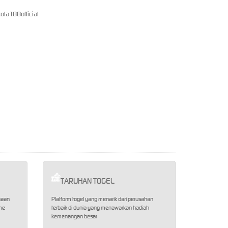
ota188official
TARUHAN TOGEL
haan
Platform togel yang menarik dari perusahan
ame
terbaik di dunia yang menawarkan hadiah
kemenangan besar