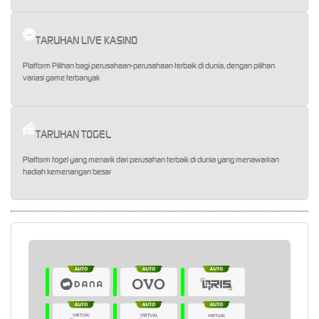
TARUHAN LIVE KASINO
Platform Pilihan bagi perusahaan-perusahaan terbaik di dunia, dengan pilihan
variasi game terbanyak
TARUHAN TOGEL
Platform togel yang menarik dari perusahan terbaik di dunia yang menawarkan
hadiah kemenangan besar