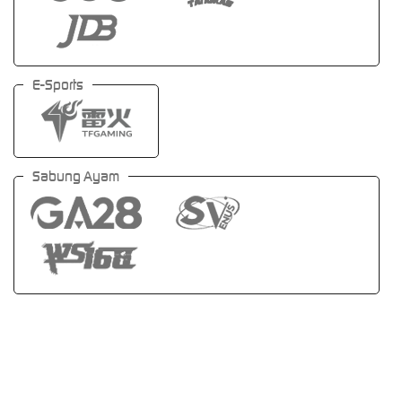
E-Sports
Sabung Ayam