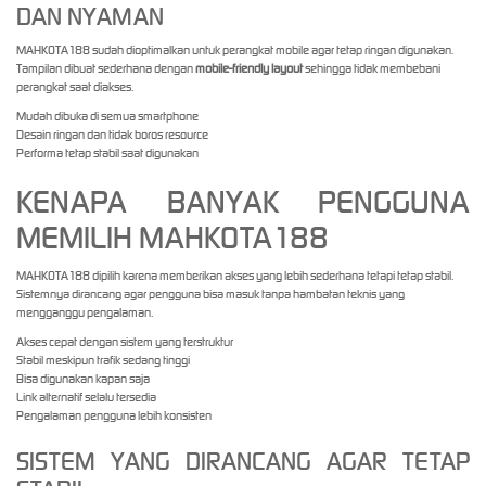
DAN NYAMAN
MAHKOTA188 sudah dioptimalkan untuk perangkat mobile agar tetap ringan digunakan.
Tampilan dibuat sederhana dengan
mobile-friendly layout
sehingga tidak membebani
perangkat saat diakses.
Mudah dibuka di semua smartphone
Desain ringan dan tidak boros resource
Performa tetap stabil saat digunakan
KENAPA BANYAK PENGGUNA
MEMILIH MAHKOTA188
MAHKOTA188 dipilih karena memberikan akses yang lebih sederhana tetapi tetap stabil.
Sistemnya dirancang agar pengguna bisa masuk tanpa hambatan teknis yang
mengganggu pengalaman.
Akses cepat dengan sistem yang terstruktur
Stabil meskipun trafik sedang tinggi
Bisa digunakan kapan saja
Link alternatif selalu tersedia
Pengalaman pengguna lebih konsisten
SISTEM YANG DIRANCANG AGAR TETAP