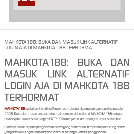
MAHKOTA188: BUKA DAN MASUK LINK ALTERNATIF
LOGIN AJA DI MAHKOTA 188 TERHORMAT
MAHKOTA188: BUKA DAN
MASUK LINK ALTERNATIF
LOGIN AJA DI MAHKOTA 188
TERHORMAT
MAHKOTA188
sediakan link altrnatif login resmi dengan kumpulan game online populer
2026. Buka dan masuk secara terhormat bermain slot online di MAHKOTA 188 dengan
analisis pola akurat serta progresif RTP 99% menjamin kemenangan besar setiap hari.
Platform ini fokus pada pengalaman akses yang sederhana, tetapi tetap didukung sistem
yang terstruktur agar tetap berjalan lancar di berbagai kondisi penggunaan.