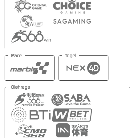
Race
Togel
Olahraga