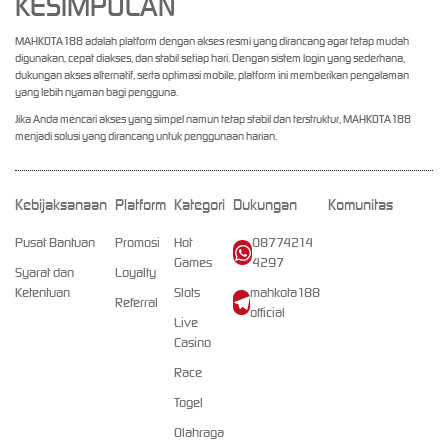
KESIMPULAN
MAHKOTA188 adalah platform dengan akses resmi yang dirancang agar tetap mudah
digunakan, cepat diakses, dan stabil setiap hari. Dengan sistem login yang sederhana,
dukungan akses alternatif, serta optimasi mobile, platform ini memberikan pengalaman
yang lebih nyaman bagi pengguna.
Jika Anda mencari akses yang simpel namun tetap stabil dan terstruktur, MAHKOTA188
menjadi solusi yang dirancang untuk penggunaan harian.
Kebijaksanaan
Platform
Kategori
Dukungan
Komunitas
Pusat Bantuan
Promosi
Hot
08774214
Games
4297
Syarat dan
Loyalty
Ketentuan
Slots
mahkota188
Referral
official
Live
Casino
Race
Togel
Olahraga