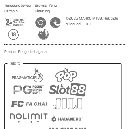
Tanggung Jawab
Browser Yang
Bermain
Didukung
©2026 MAHKOTA188. Hak cipta
dilindungi | 18+
Platform Penyedia Layanan
Slots