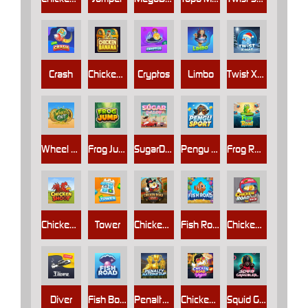
Crash
Chicken Banana
Cryptos
Limbo
Twist X-mas
Wheel Out
Frog Jump
SugarDaddy
Pengu Sport
Frog Road
Chicken Shoot
Tower
Chicken Road Gold
Fish Road
Chicken Road Race
Diver
Fish Boom
Penalty Nations Cup
Chicken Road Vegas
Squid Gamebler