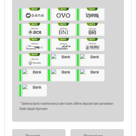
* Selama bank maintenance dan bank offline deposit dan penarikan
tidak dapat diproses