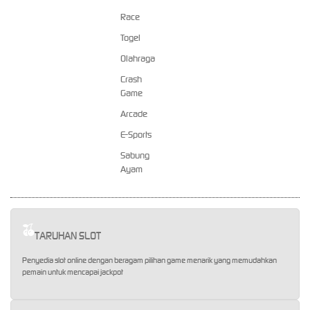
Race
Togel
Olahraga
Crash
Game
Arcade
E-Sports
Sabung
Ayam
TARUHAN SLOT
Penyedia slot online dengan beragam pilihan game menarik yang memudahkan
pemain untuk mencapai jackpot