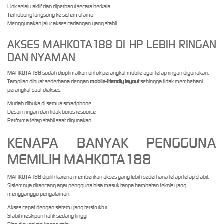
Link selalu aktif dan diperbarui secara berkala
Terhubung langsung ke sistem utama
Menggunakan jalur akses cadangan yang stabil
AKSES MAHKOTA188 DI HP LEBIH RINGAN
DAN NYAMAN
MAHKOTA188 sudah dioptimalkan untuk perangkat mobile agar tetap ringan digunakan.
Tampilan dibuat sederhana dengan
mobile-friendly layout
sehingga tidak membebani
perangkat saat diakses.
Mudah dibuka di semua smartphone
Desain ringan dan tidak boros resource
Performa tetap stabil saat digunakan
KENAPA BANYAK PENGGUNA
MEMILIH MAHKOTA188
MAHKOTA188 dipilih karena memberikan akses yang lebih sederhana tetapi tetap stabil.
Sistemnya dirancang agar pengguna bisa masuk tanpa hambatan teknis yang
mengganggu pengalaman.
Akses cepat dengan sistem yang terstruktur
Stabil meskipun trafik sedang tinggi