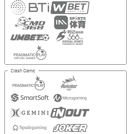
Crash Game