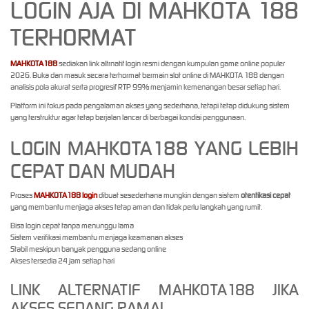
LOGIN AJA DI MAHKOTA 188
TERHORMAT
MAHKOTA188
sediakan link altrnatif login resmi dengan kumpulan game online populer
2026. Buka dan masuk secara terhormat bermain slot online di MAHKOTA 188 dengan
analisis pola akurat serta progresif RTP 99% menjamin kemenangan besar setiap hari.
Platform ini fokus pada pengalaman akses yang sederhana, tetapi tetap didukung sistem
yang terstruktur agar tetap berjalan lancar di berbagai kondisi penggunaan.
LOGIN MAHKOTA188 YANG LEBIH
CEPAT DAN MUDAH
Proses
MAHKOTA188 login
dibuat sesederhana mungkin dengan sistem
otentikasi cepat
yang membantu menjaga akses tetap aman dan tidak perlu langkah yang rumit.
Bisa login cepat tanpa menunggu lama
Sistem verifikasi membantu menjaga keamanan akses
Stabil meskipun banyak pengguna sedang online
Akses tersedia 24 jam setiap hari
LINK ALTERNATIF MAHKOTA188 JIKA
AKSES SEDANG RAMAI