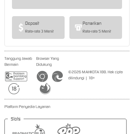
Deposit
Penarikan
Rata-rata 3 Menit
Rata-rata 5 Menit
Tanggung Jawab
Browser Yang
Bermain
Didukung
©2026 MAHKOTA188. Hak cipta
dilindungi | 18+
Platform Penyedia Layanan
Slots