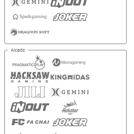
Arcade