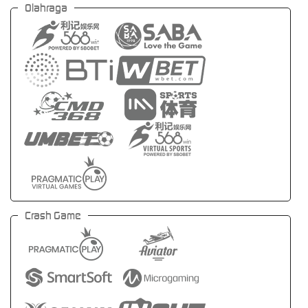
Olahraga
Crash Game