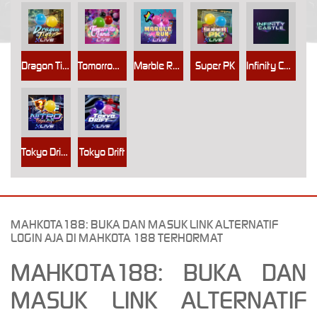
Dragon Tiger
Tomorrow land
Marble Run
Super PK
Infinity Castle
Tokyo Drift Nitro
Tokyo Drift
MAHKOTA188: BUKA DAN MASUK LINK ALTERNATIF
LOGIN AJA DI MAHKOTA 188 TERHORMAT
MAHKOTA188: BUKA DAN
MASUK LINK ALTERNATIF