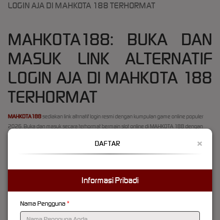
LOGIN AJA DI MAHKOTA 188 TERHORMAT
MAHKOTA188: BUKA DAN
MASUK LINK ALTERNATIF
LOGIN AJA DI MAHKOTA 188
TERHORMAT
MAHKOTA188
sediakan link altrnatif login resmi dengan kumpulan game online populer
2026. Buka dan masuk secara terhormat bermain slot online di MAHKOTA 188 dengan
analisis pola akurat serta progresif RTP 99% menjamin kemenangan besar setiap hari.
×
DAFTAR
Platform ini fokus pada pengalaman akses yang sederhana, tetapi tetap didukung sistem
yang terstruktur agar tetap berjalan lancar di berbagai kondisi penggunaan.
LOGIN MAHKOTA188 YANG LEBIH
Informasi Pribadi
CEPAT DAN MUDAH
Nama Pengguna
Proses
MAHKOTA188 login
dibuat sesederhana mungkin dengan sistem
otentikasi cepat