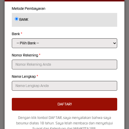
perangkat saat diakses.
Metode Pembayaran
Mudah dibuka di semua smartphone
Desain ringan dan tidak boros resource
BANK
Performa tetap stabil saat digunakan
Bank
KENAPA BANYAK PENGGUNA
MEMILIH MAHKOTA188
Nomor Rekening
MAHKOTA188 dipilih karena memberikan akses yang lebih sederhana tetapi tetap stabil.
Sistemnya dirancang agar pengguna bisa masuk tanpa hambatan teknis yang
mengganggu pengalaman.
Nama Lengkap
Akses cepat dengan sistem yang terstruktur
Stabil meskipun trafik sedang tinggi
Bisa digunakan kapan saja
Link alternatif selalu tersedia
Pengalaman pengguna lebih konsisten
SISTEM YANG DIRANCANG AGAR TETAP
Dengan klik tombol DAFTAR, saya menyatakan bahwa saya
STABIL
berumur diatas 18 tahun. Saya telah membaca dan menyetujui
Syarat dan Ketentuan dari MAHKOTA188.