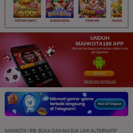
FORTUNE GEMS 500
DJ BOOM BOOM
POKER WIN
UNDUH
MAHKOTA188 APP
Nikmati berbagai permainan dalam satu
genggaman
UNDUH
PANDUAN INSTALASI
MAHKOTA188: BUKA DAN MASUK LINK ALTERNATIF